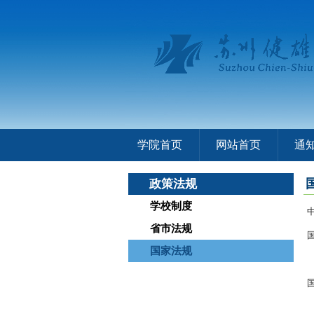
学院首页
网站首页
通
政策法规
学校制度
省市法规
国家法规