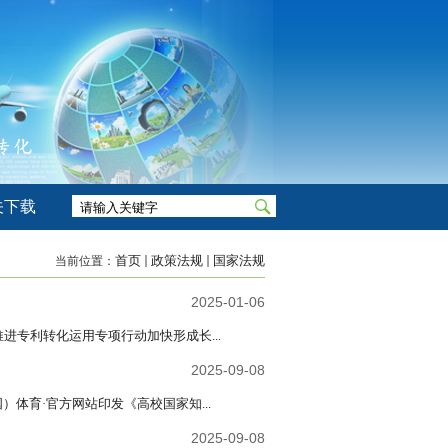
关下载
首页
政策法规
国家法规
当前位置：
2025-01-06
进专利转化运用专项行动加快形成长...
2025-09-08
）体育·官方网站印发《高校国家知...
2025-09-08