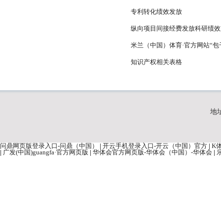
专利转化绩效发放
纵向项目间接经费发放科研绩效
米兰（中国）体育·官方网站“
知识产权相关表格
地
问鼎网页版登录入口-问鼎（中国）
开云手机登录入口-开云（中国）官方
K
|
|
广发(中国)guangfa·官方网页版
华体会官方网页版-华体会（中国）-华体会
|
|
|