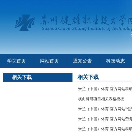
学院首页
网站首页
通知公告
科技动态
相关下载
相关下载
米兰（中国）体育·官方网站科
横向科研项目相关表格模板
米兰（中国）体育·官方网站“
米兰（中国）体育·官方网站劳
米兰（中国）体育·官方网站科