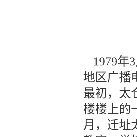
1979
年
3
地区广播
最初，太
楼楼上的
月，迁址