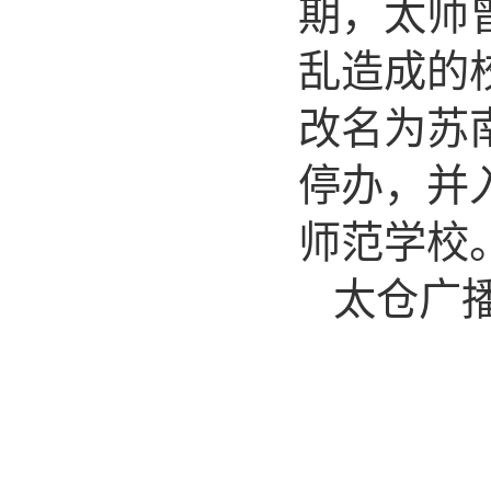
期，太师
乱造成的
改名为苏南
停办，并
师范学校
太仓广