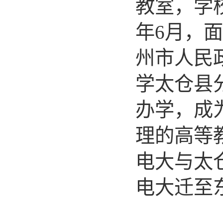
教室，学
年
6
月，面
州市人民
学太仓县
办学，成
理的高等
电大与太
电大迁至