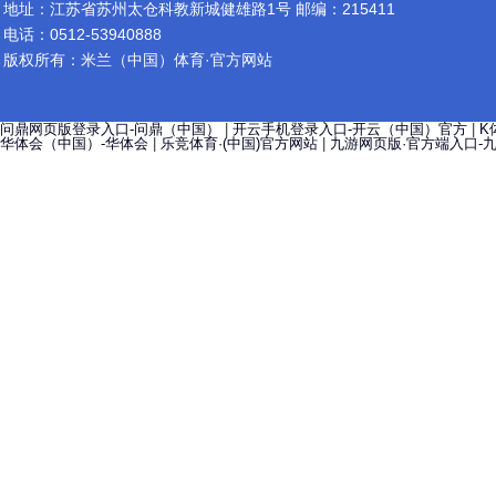
地址：江苏省苏州太仓科教新城健雄路1号 邮编：215411
电话：0512-53940888
版权所有：米兰（中国）体育·官方网站
问鼎网页版登录入口-问鼎（中国）
|
开云手机登录入口-开云（中国）官方
|
K
华体会（中国）-华体会
|
乐竞体育·(中国)官方网站
|
九游网页版·官方端入口-