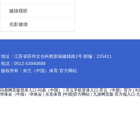
健雄视听
光影健雄
地址：江苏省苏州太仓科教新城健雄路1号 邮编：215411
电话：0512-53940888
版权所有：米兰（中国）体育·官方网站
问鼎网页版登录入口-问鼎（中国）
|
开云手机登录入口-开云（中国）官方
|
K
华体会（中国）-华体会
|
乐竞体育·(中国)官方网站
|
九游网页版·官方端入口-