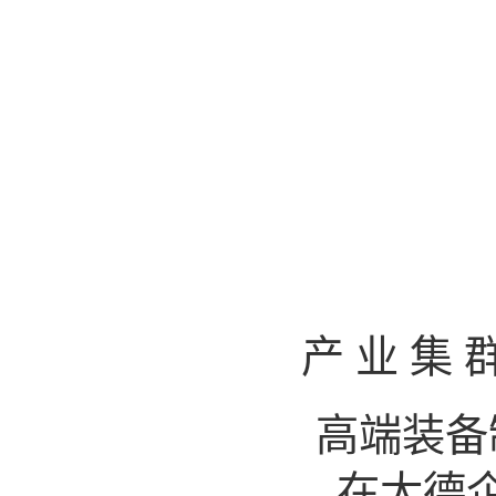
产 业 集 
高端装备
在太德