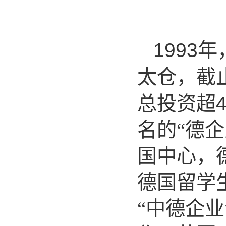
1993
年
太仓，截
总投资超
名的“德
国中心，
德国留学
“中德企