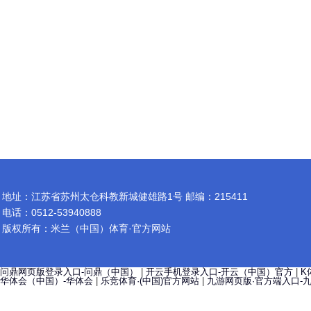
地址：江苏省苏州太仓科教新城健雄路1号 邮编：215411
电话：0512-53940888
版权所有：米兰（中国）体育·官方网站
问鼎网页版登录入口-问鼎（中国）
|
开云手机登录入口-开云（中国）官方
|
K
华体会（中国）-华体会
|
乐竞体育·(中国)官方网站
|
九游网页版·官方端入口-