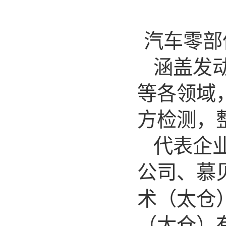
汽车零部
涵盖发
等各领域
方检测，
代表企
公司、慕
术（太仓
（太仓）