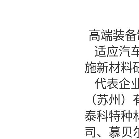
高端装备
适应汽
施新材料
代表企
（苏州）
泰科特种
司、慕贝